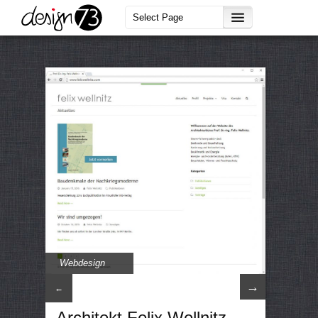
Webdesign
→
←
Architekt Felix Wellnitz